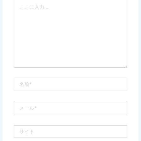
こ
こ
に
入
力…
名
前
*
メ
ー
ル
*
サ
イ
ト