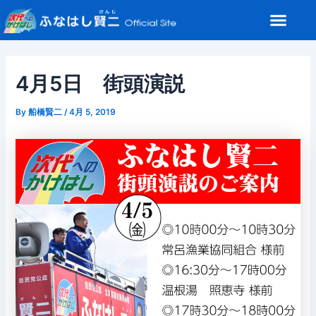
内
Post
メ
容
navigation
ニ
を
ュ
ス
ー
キ
4月5日 街頭演説
ッ
プ
By
船橋賢二
/
4月 5, 2019