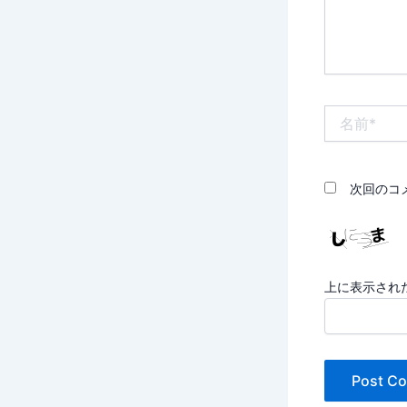
名
前
*
次回のコ
上に表示され