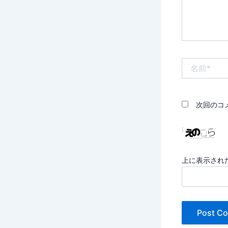
名
前
*
次回のコ
上に表示され