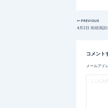
PREVIOUS
4月2日 街頭演説(
コメント
メールアド
こ
こ
に
入
力…