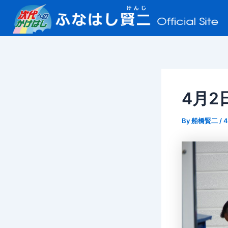
内
Post
容
navigation
を
ス
キ
ッ
プ
4月2
By
船橋賢二
/
4