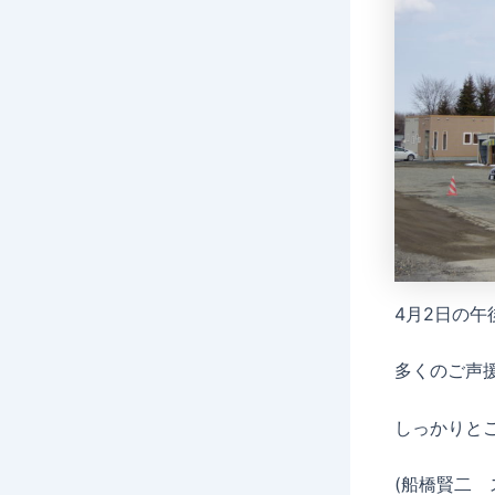
4月2日の
多くのご声
しっかりと
(船橋賢二 